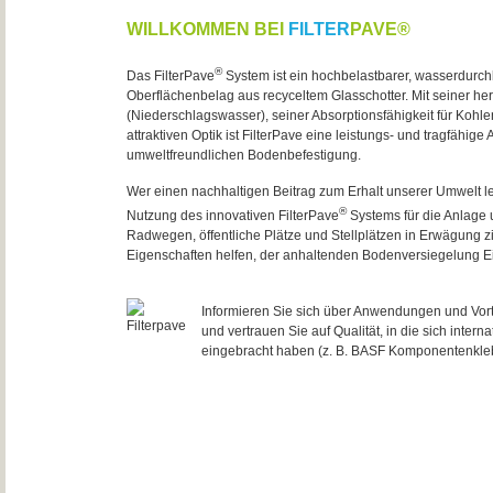
WILLKOMMEN BEI
FILTER
PAVE®
®
Das FilterPave
System ist ein hochbelastbarer, wasserdurchl
Oberflächenbelag aus recyceltem Glasschotter. Mit seiner he
(Niederschlagswasser), seiner Absorptionsfähigkeit für Kohl
attraktiven Optik ist FilterPave eine leistungs- und tragfähige 
umweltfreundlichen Bodenbefestigung.
Wer einen nachhaltigen Beitrag zum Erhalt unserer Umwelt lei
®
Nutzung des innovativen FilterPave
Systems für die Anlage 
Radwegen, öffentliche Plätze und Stellplätzen in Erwägung 
Eigenschaften helfen, der anhaltenden Bodenversiegelung Ei
Informieren Sie sich über Anwendungen und Vort
und vertrauen Sie auf Qualität, in die sich interna
eingebracht haben (z. B. BASF Komponentenkleb