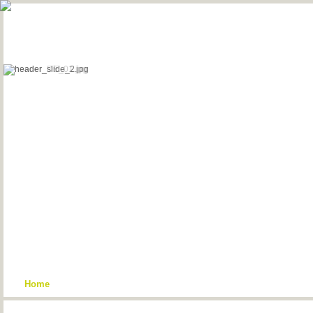
Home
|
Filterpave
|
Ökologie
|
Einbau
|
Projekte
|
P